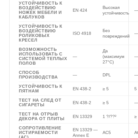
УСТОЙЧИВОСТЬ К
Высокая
ВОЗДЕЙСТВИЮ
EN 424
НОЖЕК МЕБЕЛИ И
устойчивость
КАБЛУКОВ
УСТОЙЧИВОСТЬ К
Без
ВОЗДЕЙСТВИЮ
ISO 4918
РОЛИКОВЫХ
повреждений
КРЕСЕЛ
ВОЗМОЖНОСТЬ
Да
ИСПОЛЬЗОВАТЬ С
—
(максимум
СИСТЕМОЙ ТЕПЛЫХ
27°C)
ПОЛОВ
СПОСОБ
—
DPL
ПРОИЗВОДСТВА
УСТОЙЧИВОСТЬ К
EN 438-2
≥ 5
5
ПЯТНАМ
ТЕСТ НА СЛЕД ОТ
EN 438-2
≥ 5
СИГАРЕТЫ
ТЕСТ НА ОТРЫВ
EN 13329
1 ?/??²
≥
ДЕКОРА ОТ ПЛИТЫ
СОПРОТИВЛЕНИЕ
EN 13329 —
ИСТИРАЕМОСТИ
AC5
A
Annex E
(AC)