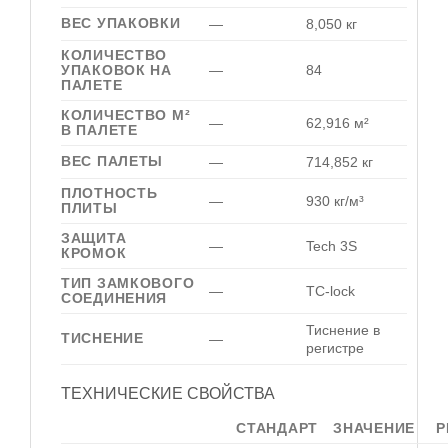
ВЕС УПАКОВКИ
—
8,050 кг
КОЛИЧЕСТВО
УПАКОВОК НА
—
84
ПАЛЕТЕ
КОЛИЧЕСТВО М²
—
62,916 м²
В ПАЛЕТЕ
ВЕС ПАЛЕТЫ
—
714,852 кг
ПЛОТНОСТЬ
—
930 кг/м³
ПЛИТЫ
ЗАЩИТА
—
Tech 3S
КРОМОК
ТИП ЗАМКОВОГО
—
TC-lock
СОЕДИНЕНИЯ
Тиснение в
ТИСНЕНИЕ
—
регистре
ТЕХНИЧЕСКИЕ СВОЙСТВА
СТАНДАРТ
ЗНАЧЕНИЕ
Р