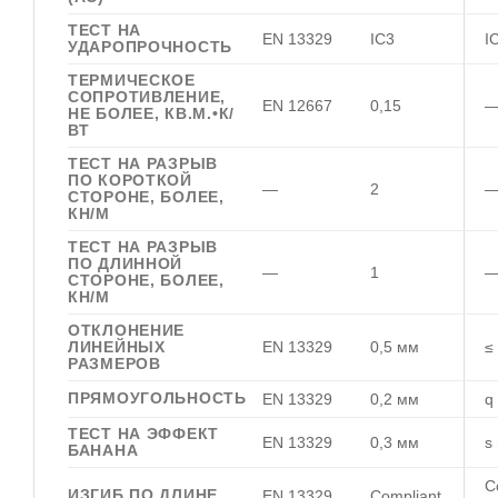
ТЕСТ НА
EN 13329
IC3
I
УДАРОПРОЧНОСТЬ
ТЕРМИЧЕСКОЕ
СОПРОТИВЛЕНИЕ,
EN 12667
0,15
НЕ БОЛЕЕ, КВ.М.•К/
ВТ
ТЕСТ НА РАЗРЫВ
ПО КОРОТКОЙ
—
2
СТОРОНЕ, БОЛЕЕ,
КН/М
ТЕСТ НА РАЗРЫВ
ПО ДЛИННОЙ
—
1
СТОРОНЕ, БОЛЕЕ,
КН/М
ОТКЛОНЕНИЕ
ЛИНЕЙНЫХ
EN 13329
0,5 мм
≤
РАЗМЕРОВ
ПРЯМОУГОЛЬНОСТЬ
EN 13329
0,2 мм
q
ТЕСТ НА ЭФФЕКТ
EN 13329
0,3 мм
s
БАНАНА
C
ИЗГИБ ПО ДЛИНЕ
EN 13329
Compliant