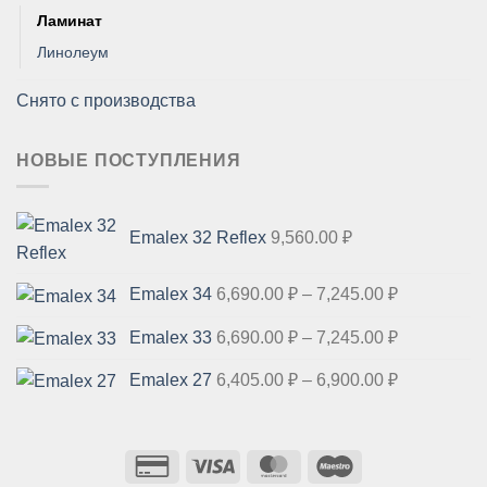
Ламинат
Линолеум
Снято с производства
НОВЫЕ ПОСТУПЛЕНИЯ
Emalex 32 Reflex
9,560.00
₽
Диапазон
Emalex 34
6,690.00
₽
–
7,245.00
₽
цен:
Диапазон
Emalex 33
6,690.00
₽
–
7,245.00
₽
6,690.00 ₽
цен:
–
Диапазон
Emalex 27
6,405.00
₽
–
6,900.00
₽
6,690.00 ₽
7,245.00 ₽
цен:
–
6,405.00 ₽
7,245.00 ₽
–
6,900.00 ₽