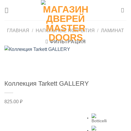
Skip
to
content
ГЛАВНАЯ
/
НАПОЛЬНЫЕ ПОКРЫТИЯ
/
ЛАМИНАТ
ФИЛЬТРАЦИЯ
Коллекция Tarkett GALLERY
825.00
₽