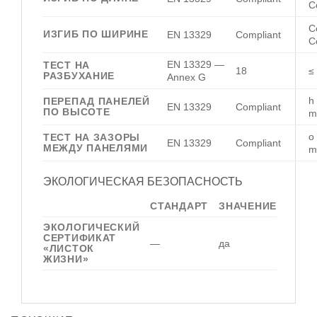
C
C
ИЗГИБ ПО ШИРИНЕ
EN 13329
Compliant
C
EN 13329 —
ТЕСТ НА
18
≤
РАЗБУХАНИЕ
Annex G
h
ПЕРЕПАД ПАНЕЛЕЙ
EN 13329
Compliant
ПО ВЫСОТЕ
m
o
ТЕСТ НА ЗАЗОРЫ
EN 13329
Compliant
МЕЖДУ ПАНЕЛЯМИ
m
ЭКОЛОГИЧЕСКАЯ БЕЗОПАСНОСТЬ
СТАНДАРТ
ЗНАЧЕНИЕ
ЭКОЛОГИЧЕСКИЙ
СЕРТИФИКАТ
—
да
«ЛИСТОК
ЖИЗНИ»