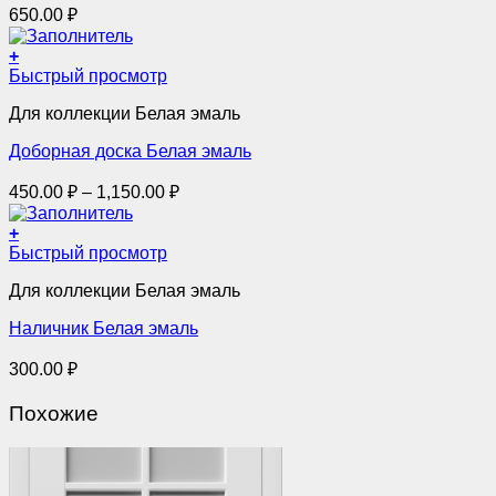
650.00
₽
можно
выбрать
+
на
Этот
Быстрый просмотр
странице
товар
товара.
Для коллекции Белая эмаль
имеет
несколько
Доборная доска Белая эмаль
вариаций.
Опции
Диапазон
450.00
₽
–
1,150.00
₽
можно
цен:
выбрать
450.00 ₽
+
на
–
Быстрый просмотр
странице
товара.
1,150.00 ₽
Для коллекции Белая эмаль
Наличник Белая эмаль
300.00
₽
Похожие