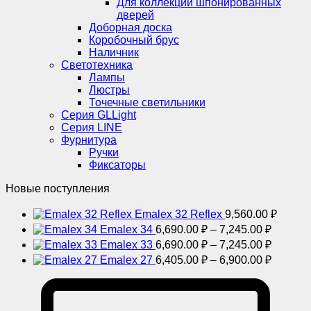
Для коллекции шпонированных
дверей
Доборная доска
Коробочный брус
Наличник
Светотехника
Лампы
Люстры
Точечные светильники
Серия GLLight
Серия LINE
Фурнитура
Ручки
Фиксаторы
Новые поступления
Emalex 32 Reflex
9,560.00
₽
Диапаз
Emalex 34
6,690.00
₽
–
7,245.00
₽
цен:
Диапаз
Emalex 33
6,690.00
₽
–
7,245.00
₽
6,690.0
цен:
Диапаз
Emalex 27
6,405.00
₽
–
6,900.00
₽
–
6,690.0
цен:
7,245.0
–
6,405.0
7,245.0
–