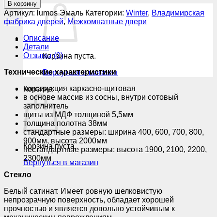
товара
В корзину
Lumos
Артикул:
lumos Эмаль
Категории:
Winter
,
Владимирская
1
фабрика дверей
,
Межкомнатные двери
Описание
Детали
Отзывы (0)
Корзина пуста.
Технические характеристики
Вернуться в магазин
конструкция каркасно-щитовая
Корзина
в основе массив из сосны, внутри сотовый
заполнитель
щиты из МДФ толщиной 5,5мм
толщина полотна 38мм
стандартные размеры: ширина 400, 600, 700, 800,
900мм, высота 2000мм
Корзина пуста.
нестандартные размеры: высота 1900, 2100, 2200,
2300мм
Вернуться в магазин
Стекло
Белый сатинат. Имеет ровную шелковистую
непрозрачную поверхность, обладает хорошей
прочностью и является довольно устойчивым к