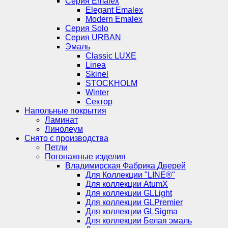
Серия Emalex
Elegant Emalex
Modern Emalex
Серия Solo
Серия URBAN
Эмаль
Classic LUXE
Linea
Skinel
STOCKHOLM
Winter
Сектор
Напольные покрытия
Ламинат
Линолеум
Снято с производства
Петли
Погонажные изделия
Владимирская Фабрика Дверей
Для Коллекции "LINE®"
Для коллекции AtumX
Для коллекции GLLight
Для коллекции GLPremier
Для коллекции GLSigma
Для коллекции Белая эмаль