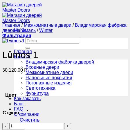
Skip
to
content
Главная
/
Межкомнатные двери
/
Владимирская фабрика
дверей
Menu
/
Эмаль
/
Winter
Фильтрация
Искать:
Главная
Lumos 1
Каталог
Владимирская фабрика дверей
Входные двери
30,120.00
₽
Межкомнатные двери
Напольные покрытия
Погонажные изделия
Светотехника
Фурнитура
Цвет
Как заказать
Блог
FAQ
Стекло
О компании
Очистить
Количество