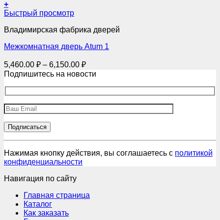
8,895.00 ₽
+
на
Этот
–
Быстрый просмотр
странице
товар
товара.
9,345.00 ₽
Владимирская фабрика дверей
имеет
несколько
Межкомнатная дверь Atum 1
вариаций.
Опции
Диапазон
5,460.00
₽
–
6,150.00
₽
можно
цен:
Подпишитесь на новости
выбрать
5,460.00 ₽
на
–
странице
товара.
6,150.00 ₽
Нажимая кнопку действия, вы соглашаетесь с
политикой
конфиденциальности
Навигация по сайту
Главная страница
Каталог
Как заказать