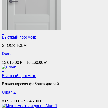
+
Этот
Быстрый просмотр
товар
STOCKHOLM
имеет
несколько
Dorren
вариаций.
Опции
Диапазон
13,610.00
₽
–
16,160.00
₽
можно
цен:
выбрать
13,610.00 ₽
+
на
Этот
–
Быстрый просмотр
странице
товар
товара.
16,160.00 ₽
Владимирская фабрика дверей
имеет
несколько
Urban Z
вариаций.
Опции
Диапазон
8,895.00
₽
–
9,345.00
₽
можно
цен:
выбрать