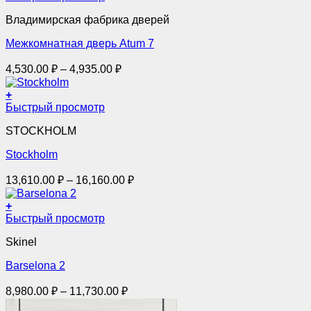
товар
товара.
15,580.00 ₽
Владимирская фабрика дверей
имеет
несколько
Межкомнатная дверь Atum 7
вариаций.
Опции
Диапазон
4,530.00
₽
–
4,935.00
₽
можно
цен:
выбрать
4,530.00 ₽
+
на
Этот
–
Быстрый просмотр
странице
товар
товара.
4,935.00 ₽
STOCKHOLM
имеет
несколько
Stockholm
вариаций.
Опции
Диапазон
13,610.00
₽
–
16,160.00
₽
можно
цен:
выбрать
13,610.00 ₽
+
на
Этот
–
Быстрый просмотр
странице
товар
товара.
16,160.00 ₽
Skinel
имеет
несколько
Barselona 2
вариаций.
Опции
Диапазон
8,980.00
₽
–
11,730.00
₽
можно
цен:
выбрать