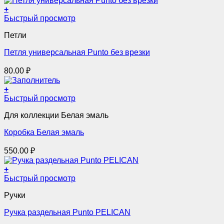
+
Этот
Быстрый просмотр
товар
Петли
имеет
несколько
Петля универсальная Punto без врезки
вариаций.
Опции
80.00
₽
можно
выбрать
+
на
Быстрый просмотр
странице
товара.
Для коллекции Белая эмаль
Коробка Белая эмаль
550.00
₽
+
Этот
Быстрый просмотр
товар
Ручки
имеет
несколько
Ручка раздельная Punto PELICAN
вариаций.
Опции