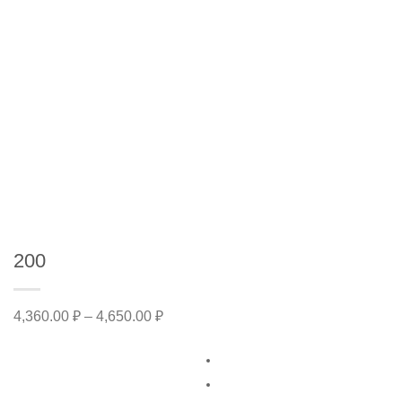
200
Диапазон
4,360.00
₽
–
4,650.00
₽
цен:
4,360.00 ₽
–