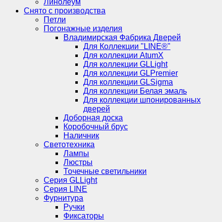
Линолеум
Снято с производства
Петли
Погонажные изделия
Владимирская Фабрика Дверей
Для Коллекции "LINE®"
Для коллекции AtumX
Для коллекции GLLight
Для коллекции GLPremier
Для коллекции GLSigma
Для коллекции Белая эмаль
Для коллекции шпонированных
дверей
Доборная доска
Коробочный брус
Наличник
Светотехника
Лампы
Люстры
Точечные светильники
Серия GLLight
Серия LINE
Фурнитура
Ручки
Фиксаторы