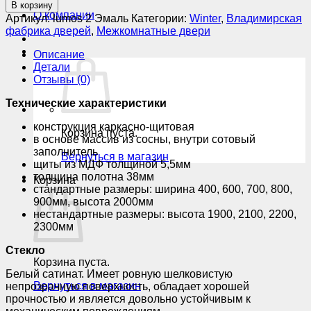
товара
FAQ
В корзину
Lumos
О компании
Артикул:
lumos 2 Эмаль
Категории:
Winter
,
Владимирская
2
фабрика дверей
,
Межкомнатные двери
Описание
Детали
Отзывы (0)
Технические характеристики
конструкция каркасно-щитовая
Корзина пуста.
в основе массив из сосны, внутри сотовый
заполнитель
Вернуться в магазин
щиты из МДФ толщиной 5,5мм
толщина полотна 38мм
Корзина
стандартные размеры: ширина 400, 600, 700, 800,
900мм, высота 2000мм
нестандартные размеры: высота 1900, 2100, 2200,
2300мм
Стекло
Корзина пуста.
Белый сатинат. Имеет ровную шелковистую
Вернуться в магазин
непрозрачную поверхность, обладает хорошей
прочностью и является довольно устойчивым к