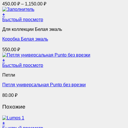
Диапазон
450.00
₽
–
1,150.00
₽
можно
цен:
выбрать
450.00 ₽
+
на
–
Быстрый просмотр
странице
товара.
1,150.00 ₽
Для коллекции Белая эмаль
Коробка Белая эмаль
550.00
₽
+
Этот
Быстрый просмотр
товар
Петли
имеет
несколько
Петля универсальная Punto без врезки
вариаций.
Опции
80.00
₽
можно
выбрать
Похожие
на
странице
товара.
+
Этот