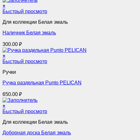
+
Быстрый просмотр
Для коллекции Белая эмаль
Наличник Белая эмаль
300.00
₽
+
Этот
Быстрый просмотр
товар
Ручки
имеет
несколько
Ручка раздельная Punto PELICAN
вариаций.
Опции
650.00
₽
можно
выбрать
+
на
Этот
Быстрый просмотр
странице
товар
товара.
Для коллекции Белая эмаль
имеет
несколько
Доборная доска Белая эмаль
вариаций.
Опции