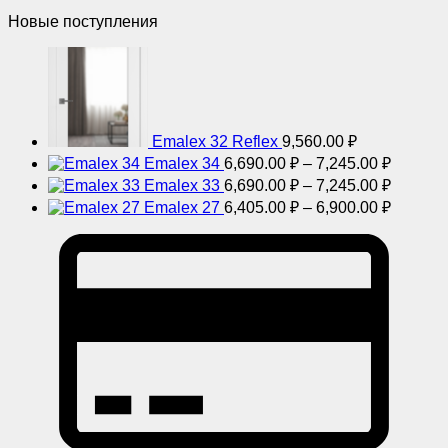
Новые поступления
Emalex 32 Reflex
9,560.00
₽
Диапаз
Emalex 34
6,690.00
₽
–
7,245.00
₽
цен:
Диапаз
Emalex 33
6,690.00
₽
–
7,245.00
₽
6,690.0
цен:
Диапаз
Emalex 27
6,405.00
₽
–
6,900.00
₽
–
6,690.0
цен:
7,245.0
–
6,405.0
7,245.0
–
6,900.0