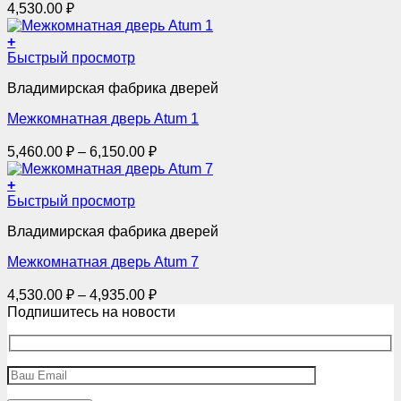
4,530.00
₽
можно
выбрать
+
на
Этот
Быстрый просмотр
странице
товар
товара.
Владимирская фабрика дверей
имеет
несколько
Межкомнатная дверь Atum 1
вариаций.
Опции
Диапазон
5,460.00
₽
–
6,150.00
₽
можно
цен:
выбрать
5,460.00 ₽
+
на
Этот
–
Быстрый просмотр
странице
товар
товара.
6,150.00 ₽
Владимирская фабрика дверей
имеет
несколько
Межкомнатная дверь Atum 7
вариаций.
Опции
Диапазон
4,530.00
₽
–
4,935.00
₽
можно
цен:
Подпишитесь на новости
выбрать
4,530.00 ₽
на
–
странице
товара.
4,935.00 ₽