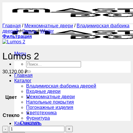
Skip
to
content
Главная
/
Межкомнатные двери
/
Владимирская фабрика
дверей
/
Эмаль
/
Winter
Фильтрация
Lumos 2
Menu
Искать:
30,120.00
₽
Главная
Каталог
Владимирская фабрика дверей
Входные двери
Межкомнатные двери
Цвет
Напольные покрытия
Погонажные изделия
Светотехника
Стекло
Фурнитура
Очистить
Как заказать
Количество
Блог