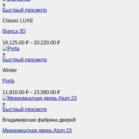
+
на
Этот
Быстрый просмотр
странице
товар
товара.
Classic LUXE
имеет
несколько
Bianca 3D
вариаций.
Опции
Диапазон
16,125.00
₽
–
20,220.00
₽
можно
цен:
выбрать
16,125.00 ₽
+
на
Этот
–
Быстрый просмотр
странице
товар
товара.
20,220.00 ₽
Winter
имеет
несколько
Porta
вариаций.
Опции
Диапазон
11,810.00
₽
–
15,580.00
₽
можно
цен:
выбрать
11,810.00 ₽
+
на
Этот
–
Быстрый просмотр
странице
товар
товара.
15,580.00 ₽
Владимирская фабрика дверей
имеет
несколько
Межкомнатная дверь Atum 23
вариаций.
Опции