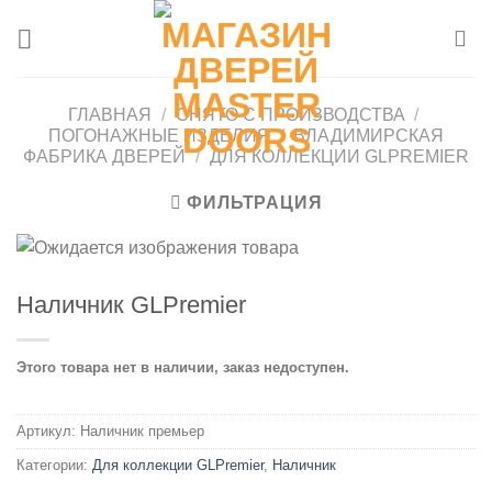
Skip
to
content
ГЛАВНАЯ
/
СНЯТО С ПРОИЗВОДСТВА
/
ПОГОНАЖНЫЕ ИЗДЕЛИЯ
/
ВЛАДИМИРСКАЯ
ФАБРИКА ДВЕРЕЙ
/
ДЛЯ КОЛЛЕКЦИИ GLPREMIER
ФИЛЬТРАЦИЯ
Наличник GLPremier
Этого товара нет в наличии, заказ недоступен.
Артикул:
Наличник премьер
Категории:
Для коллекции GLPremier
,
Наличник