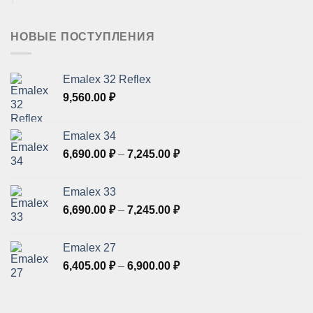
НОВЫЕ ПОСТУПЛЕНИЯ
Emalex 32 Reflex
9,560.00
₽
Emalex 34
Диапазон
6,690.00
₽
–
7,245.00
₽
цен:
6,690.00 ₽
Emalex 33
–
Диапазон
6,690.00
₽
–
7,245.00
₽
7,245.00 ₽
цен:
6,690.00 ₽
Emalex 27
–
Диапазон
6,405.00
₽
–
6,900.00
₽
7,245.00 ₽
цен:
6,405.00 ₽
–